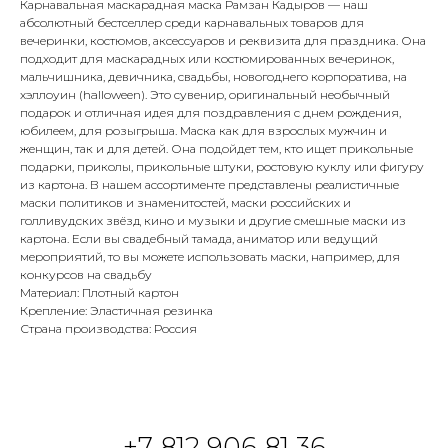
Карнавальная маскарадная маска Рамзан Кадыров — наш
абсолютный бестселлер среди карнавальных товаров для
вечеринки, костюмов, аксессуаров и реквизита для праздника. Она
подходит для маскарадных или костюмированных вечеринок,
мальчишника, девичника, свадьбы, новогоднего корпоратива, на
хэллоуин (halloween). Это сувенир, оригинальный необычный
подарок и отличная идея для поздравления с днем рождения,
юбилеем, для розыгрыша. Маска как для взрослых мужчин и
женщин, так и для детей. Она подойдет тем, кто ищет прикольные
подарки, приколы, прикольные штуки, ростовую куклу или фигуру
из картона. В нашем ассортименте представлены реалистичные
маски политиков и знаменитостей, маски российских и
голливудских звёзд кино и музыки и другие смешные маски из
картона. Если вы свадебный тамада, аниматор или ведущий
мероприятий, то вы можете использовать маски, например, для
конкурсов на свадьбу
Материал: Плотный картон
Крепление: Эластичная резинка
Страна производства: Россия
+7 812 906 81 36