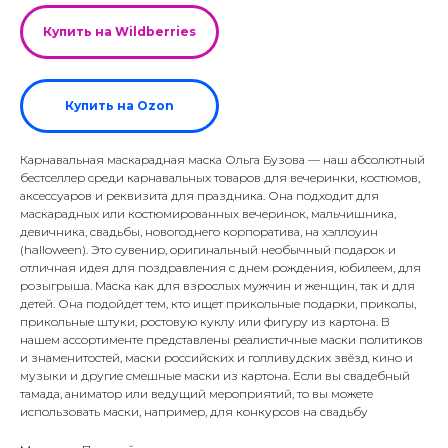
Купить на Wildberries
Купить на Ozon
Карнавальная маскарадная маска Ольга Бузова — наш абсолютный
бестселлер среди карнавальных товаров для вечеринки, костюмов,
аксессуаров и реквизита для праздника. Она подходит для
маскарадных или костюмированных вечеринок, мальчишника,
девичника, свадьбы, новогоднего корпоратива, на хэллоуин
(halloween). Это сувенир, оригинальный необычный подарок и
отличная идея для поздравления с днем рождения, юбилеем, для
розыгрыша. Маска как для взрослых мужчин и женщин, так и для
детей. Она подойдет тем, кто ищет прикольные подарки, приколы,
прикольные штуки, ростовую куклу или фигуру из картона. В
нашем ассортименте представлены реалистичные маски политиков
и знаменитостей, маски российских и голливудских звёзд кино и
музыки и другие смешные маски из картона. Если вы свадебный
тамада, аниматор или ведущий мероприятий, то вы можете
использовать маски, например, для конкурсов на свадьбу