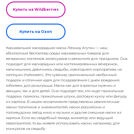
Купить на Wildberries
Купить на Ozon
Карнавальная маскарадная маска Леонид Агутин — наш
абсолютный бестселлер среди карнавальных товаров для
вечеринки, костюмов, аксессуаров и реквизита для праздника. Она
подходит для маскарадных или костюмированных вечеринок,
мальчишника, девичника, свадьбы, новогоднего корпоратива, на
хэллоуин (halloween). Это сувенир, оригинальный необычный
подарок и отличная идея для поздравления с днем рождения,
юбилеем, для розыгрыша. Маска как для взрослых мужчин и
женщин, так и для детей. Она подойдет тем, кто ищет прикольные
подарки, приколы, прикольные штуки, ростовую куклу или фигуру
из картона. В нашем ассортименте представлены реалистичные
маски политиков и знаменитостей, маски российских и
голливудских звёзд кино и музыки и другие смешные маски из
картона. Если вы свадебный тамада, аниматор или ведущий
мероприятий, то вы можете использовать маски, например, для
конкурсов на свадьбу