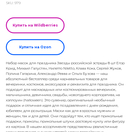
SKU:
979
Купить на Wildberries
Купить на Ozon
Набор масок для праздника Звезды российской эстрады 8 шт Егор
Крид, Михаил Галустян, Нилетто Niletto, Клава Кока, Cергей Жуков,
Полина Гагарина, Александр Ревва и Ольга Бузова — наш
абсолютный бестселлер среди карнавальных товаров для
вечеринки, костюмов, аксессуаров и реквизита для праздника. Он
подходит для маскарадных или костюмированных вечеринок,
мальчишника, девичника, свадьбы, новогоднего корпоратива, на
хэллоуин (halloween). Это сувенир, оригинальный необычный
подарок и отличная идея для поздравления с днем рождения,
юбилеем, для розыгрыша. Маски как для взрослых мужчин и
женщин, так и для детей. Они подойдут тем, кто ищет прикольные
подарки, приколы, прикольные штуки, ростовую куклу или фигуру
из картона. В нашем ассортименте представлены реалистичные
маски политиков и знаменитостей, маски российских и