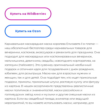
Купить на Wildberries
Купить на Ozon
Карнавальная маскарадная маска королева Елизавета II в платке —
наш абсолютный бестселлер среди карнавальных товаров для
вечеринки, костюмов, аксессуаров и реквизита для праздника. Она
подходит для маскарадных или костюмированных вечеринок,
мальчишника, девичника, свадьбы, новогоднего корпоратива, на
хэллоуин (halloween). Это сувенир, оригинальный необычный
подарок и отличная идея для поздравления с днем рождения,
юбилеем, для розыгрыша. Маска как для взрослых мужчин и
женщин, так и для детей. Она подойдет тем, кто ищет прикольные
подарки, приколы, прикольные штуки, ростовую куклу или фигуру
из картона. В нашем ассортименте представлены реалистичные
маски политиков и знаменитостей, маски российских и
голливудских звёзд кино и музыки и другие смешные маски из
картона. Если вы свадебный тамада, аниматор или ведущий
мероприятий, то вы можете использовать маски, например, для