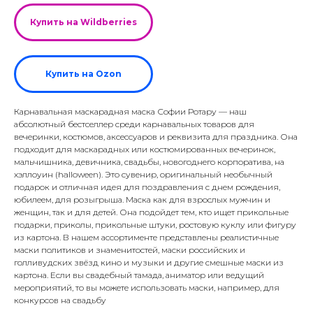
Купить на Wildberries
Купить на Ozon
Карнавальная маскарадная маска Софии Ротару — наш
абсолютный бестселлер среди карнавальных товаров для
вечеринки, костюмов, аксессуаров и реквизита для праздника. Она
подходит для маскарадных или костюмированных вечеринок,
мальчишника, девичника, свадьбы, новогоднего корпоратива, на
хэллоуин (halloween). Это сувенир, оригинальный необычный
подарок и отличная идея для поздравления с днем рождения,
юбилеем, для розыгрыша. Маска как для взрослых мужчин и
женщин, так и для детей. Она подойдет тем, кто ищет прикольные
подарки, приколы, прикольные штуки, ростовую куклу или фигуру
из картона. В нашем ассортименте представлены реалистичные
маски политиков и знаменитостей, маски российских и
голливудских звёзд кино и музыки и другие смешные маски из
картона. Если вы свадебный тамада, аниматор или ведущий
мероприятий, то вы можете использовать маски, например, для
конкурсов на свадьбу