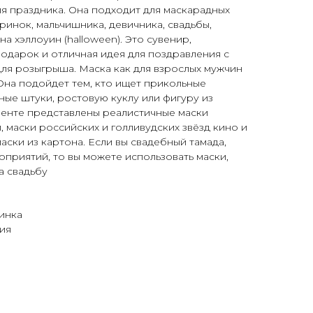
ля праздника. Она подходит для маскарадных
инок, мальчишника, девичника, свадьбы,
а хэллоуин (halloween). Это сувенир,
одарок и отличная идея для поздравления с
ля розыгрыша. Маска как для взрослых мужчин
 Она подойдет тем, кто ищет прикольные
ные штуки, ростовую куклу или фигуру из
менте представлены реалистичные маски
, маски российских и голливудских звёзд кино и
аски из картона. Если вы свадебный тамада,
приятий, то вы можете использовать маски,
а свадьбу
инка
ия