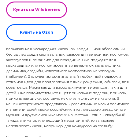
Купить на Wildberries
Купить на Ozon
Карнавальная маскарадная маска Том Харди — наш абсолютный
бестселлер среди карнавальных товаров для вечеринки, костюмов,
аксессуаров и реквизита для праздника. Она подходит для
маскарадных или костюмированных вечеринок, мальчишника,
девичника, свадьбы, новогоднего корпоратива, на хэллоуин
(halloween). Это сувенир, оригинальный необычный подарок и
отличная идея для поздравления с днем рождения, юбилеем, для
розыгрыша. Маска как для взрослых мужчин и женщин, так и для
детей. Она подойдет тем, кто ищет прикольные подарки, приколы,
прикольные штуки, ростовую куклу или фигуру из картона. В
нашем ассортименте представлены реалистичные маски политиков
и знаменитостей, маски российских и голливудских звёзд кино и
музыки и другие смешные маски из картона. Если вы свадебный
тамада, аниматор или ведущий мероприятий, то вы можете
использовать маски, например, для конкурсов на свадьбу