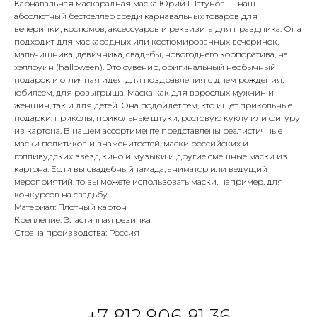
Карнавальная маскарадная маска Юрий Шатунов — наш
абсолютный бестселлер среди карнавальных товаров для
вечеринки, костюмов, аксессуаров и реквизита для праздника. Она
подходит для маскарадных или костюмированных вечеринок,
мальчишника, девичника, свадьбы, новогоднего корпоратива, на
хэллоуин (halloween). Это сувенир, оригинальный необычный
подарок и отличная идея для поздравления с днем рождения,
юбилеем, для розыгрыша. Маска как для взрослых мужчин и
женщин, так и для детей. Она подойдет тем, кто ищет прикольные
подарки, приколы, прикольные штуки, ростовую куклу или фигуру
из картона. В нашем ассортименте представлены реалистичные
маски политиков и знаменитостей, маски российских и
голливудских звёзд кино и музыки и другие смешные маски из
картона. Если вы свадебный тамада, аниматор или ведущий
мероприятий, то вы можете использовать маски, например, для
конкурсов на свадьбу
Материал: Плотный картон
Крепление: Эластичная резинка
Страна производства: Россия
+7 812 906 81 36