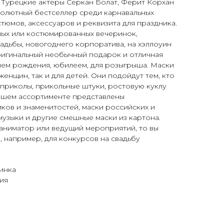
 Турецкие актеры Серкан Болат, Ферит Корхан
солютный бестселлер среди карнавальных
стюмов, аксессуаров и реквизита для праздника.
ных или костюмированных вечеринок,
вадьбы, новогоднего корпоратива, на хэллоуин
 оригинальный необычный подарок и отличная
нем рождения, юбилеем, для розыгрыша. Маски
женщин, так и для детей. Они подойдут тем, кто
приколы, прикольные штуки, ростовую куклу
нашем ассортименте представлены
ков и знаменитостей, маски российских и
музыки и другие смешные маски из картона.
 аниматор или ведущий мероприятий, то вы
, например, для конкурсов на свадьбу
инка
ия